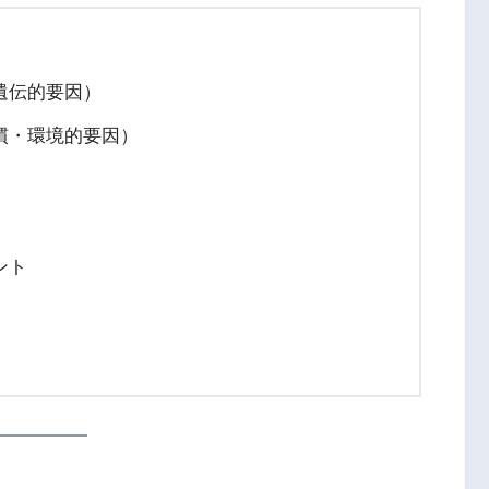
遺伝的要因）
慣・環境的要因）
ント