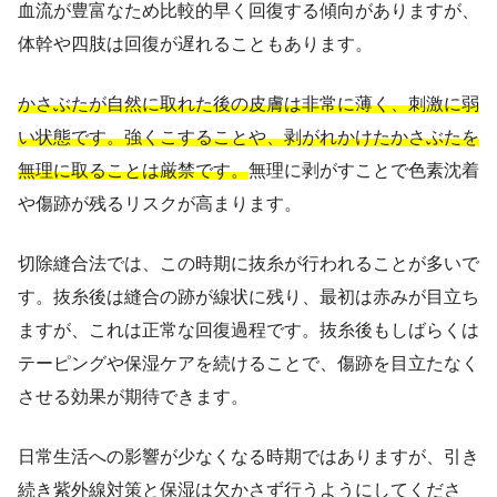
血流が豊富なため比較的早く回復する傾向がありますが、
体幹や四肢は回復が遅れることもあります。
かさぶたが自然に取れた後の皮膚は非常に薄く、刺激に弱
い状態です。強くこすることや、剥がれかけたかさぶたを
無理に取ることは厳禁です。
無理に剥がすことで色素沈着
や傷跡が残るリスクが高まります。
切除縫合法では、この時期に抜糸が行われることが多いで
す。抜糸後は縫合の跡が線状に残り、最初は赤みが目立ち
ますが、これは正常な回復過程です。抜糸後もしばらくは
テーピングや保湿ケアを続けることで、傷跡を目立たなく
させる効果が期待できます。
日常生活への影響が少なくなる時期ではありますが、引き
続き紫外線対策と保湿は欠かさず行うようにしてくださ