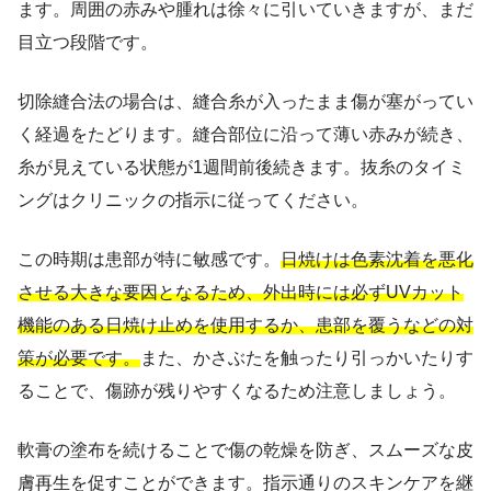
ます。周囲の赤みや腫れは徐々に引いていきますが、まだ
目立つ段階です。
切除縫合法の場合は、縫合糸が入ったまま傷が塞がってい
く経過をたどります。縫合部位に沿って薄い赤みが続き、
糸が見えている状態が1週間前後続きます。抜糸のタイミ
ングはクリニックの指示に従ってください。
この時期は患部が特に敏感です。
日焼けは色素沈着を悪化
させる大きな要因となるため、外出時には必ずUVカット
機能のある日焼け止めを使用するか、患部を覆うなどの対
策が必要です。
また、かさぶたを触ったり引っかいたりす
ることで、傷跡が残りやすくなるため注意しましょう。
軟膏の塗布を続けることで傷の乾燥を防ぎ、スムーズな皮
膚再生を促すことができます。指示通りのスキンケアを継