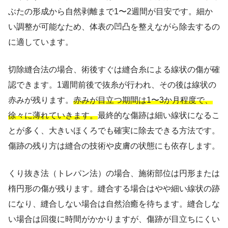
ぶたの形成から自然剥離まで1〜2週間が目安です。細か
い調整が可能なため、体表の凹凸を整えながら除去するの
に適しています。
切除縫合法の場合、術後すぐは縫合糸による線状の傷が確
認できます。1週間前後で抜糸が行われ、その後は線状の
赤みが残ります。
赤みが目立つ期間は1〜3か月程度で、
徐々に薄れていきます。
最終的な傷跡は細い線状になるこ
とが多く、大きいほくろでも確実に除去できる方法です。
傷跡の残り方は縫合の技術や皮膚の状態にも依存します。
くり抜き法（トレパン法）の場合、施術部位は円形または
楕円形の傷が残ります。縫合する場合はやや細い線状の跡
になり、縫合しない場合は自然治癒を待ちます。縫合しな
い場合は回復に時間がかかりますが、傷跡が目立ちにくい